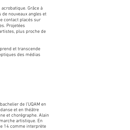
 acrobatique. Grâce à
us de nouveaux angles et
de contact placés sur
es. Projetées
rtistes, plus proche de
urprend et transcende
sceptiques des médias
 bachelier de l’UQAM en
 danse et en théâtre
ène et chorégraphe. Alain
émarche artistique. En
one 14 comme interprète