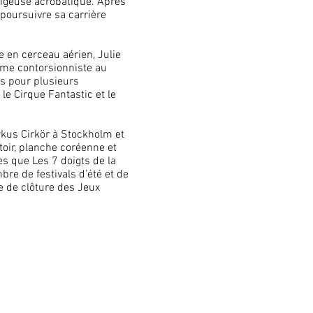
tigeuse acrobatique. Après
poursuivre sa carrière
e en cerceau aérien, Julie
omme contorsionniste au
s pour plusieurs
le Cirque Fantastic et le
irkus Cirkör à Stockholm et
toir, planche coréenne et
es que Les 7 doigts de la
bre de festivals d’été et de
e de clôture des Jeux