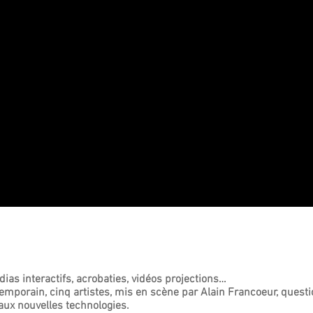
dias interactifs, acrobaties, vidéos projections…
temporain, cinq artistes, mis en scène par Alain Francoeur, ques
aux nouvelles technologies.