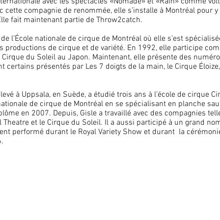
internationale avec les spectacles «Nomade» et «Rain» comme vol
c cette compagnie de renommée, elle s’installe à Montréal pour y 
 Elle fait maintenant partie de Throw2catch.
de l’École nationale de cirque de Montréal où elle s’est spécialisé
rs productions de cirque et de variété. En 1992, elle participe c
 Cirque du Soleil au Japon. Maintenant, elle présente des numéro
 certains présentés par Les 7 doigts de la main, le Cirque Éloize, 
 élevé à Uppsala, en Suède, a étudié trois ans à l’école de cirque C
 nationale de cirque de Montréal en se spécialisant en planche sau
iplôme en 2007. Depuis, Gisle a travaillé avec des compagnies tell
Theatre et le Cirque du Soleil. Il a aussi participé à un grand nom
ement performé durant le Royal Variety Show et durant la cérémoni
.