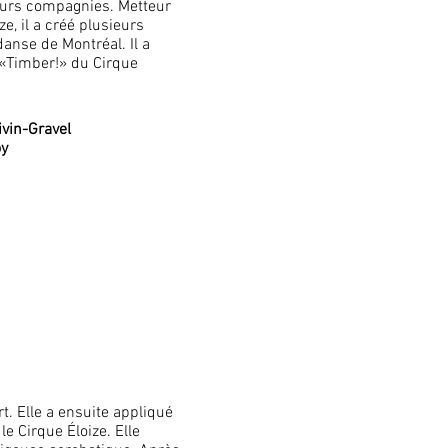
ieurs compagnies. Metteur
e, il a créé plusieurs
danse de Montréal. Il a
 «Timber!» du Cirque
oivin-Gravel
oy
t. Elle a ensuite appliqué
e Cirque Éloize. Elle