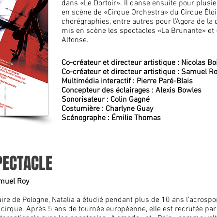
dans «Le Dortoir». Il danse ensuite pour plus
en scène de «Cirque Orchestra» du Cirque Éloiz
chorégraphies, entre autres pour l’Agora de la 
mis en scène les spectacles «La Brunante» et
Alfonse.
Co-créateur et directeur artistique : Nicolas B
Co-créateur et directeur artistique : Samuel R
Multimédia interactif : Pierre Paré-Blais
Concepteur des éclairages : Alexis Bowles
Sonorisateur : Colin Gagné
Costumière : Charlyne Guay
Scénographe : Émilie Thomas
SPECTACLE
amuel Roy
aire de Pologne, Natalia a étudié pendant plus de 10 ans l’acrospor
 cirque. Après 5 ans de tournée européenne, elle est recrutée par l