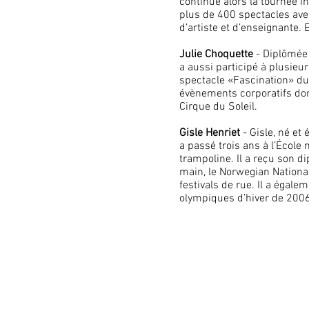
continue alors la tournée 
plus de 400 spectacles ave
d’artiste et d’enseignante.
Julie Choquette
- Diplômée 
a aussi participé à plusieu
spectacle «Fascination» du
évènements corporatifs dont
Cirque du Soleil.
Gisle Henriet
- Gisle, né et
a passé trois ans à l’École
trampoline. Il a reçu son d
main, le Norwegian National 
festivals de rue. Il a égal
olympiques d’hiver de 2006