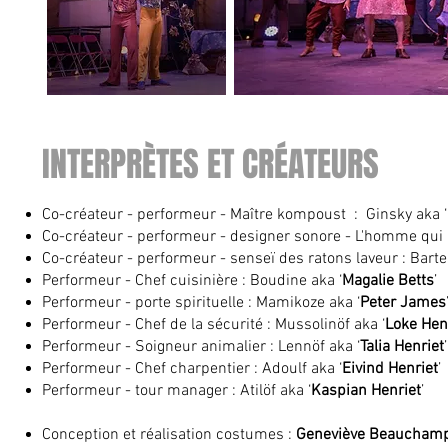
INTERPRÈTES ET CRÉATEURS
Co-créateur - performeur - Maître kompoust : Ginsky aka ‘
Co-créateur - performeur - designer sonore - L'homme qui m
Co-créateur - performeur - senseï des ratons laveur : Barte
Performeur - Chef cuisinière : Boudine aka ‘
Magalie Betts
’
Performeur - porte spirituelle : Mamikoze aka ‘
Peter James
Performeur - Chef de la sécurité : Mussolinöf aka ‘
Loke Hen
Performeur - Soigneur animalier : Lennöf aka ‘
Talia Henriet
’
Performeur - Chef charpentier : Adoulf aka ‘
Eivind Henriet
’
Performeur - tour manager : Atilöf aka ‘
Kaspian Henriet
’
Conception et réalisation costumes :
Geneviève Beaucham