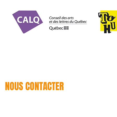
NOUS CONTACTER
T : +1 514 937-2434
CONTACT US / CONTACTENOS
C :
info@throw2catch