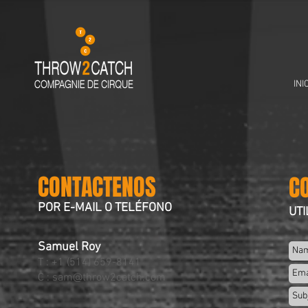
INI
CONTACTENOS
C
POR E-MAIL O TELÉFONO
UTI
Samuel Roy
T : +1 (514) 659-8141
C :
sam@throw2catch.com