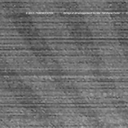
© 2013 - THROW2CATCH Design et développement du site : Stéphane Casta I Cré